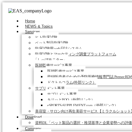
Home
NEWS & Topics
Services
ヒト臨床試験
ペット製品臨床試験
臨床試験用 web日誌システム
臨床試験とマーケティング調査プラットフォーム
「しっぽモニター」
医師監修サービス事業
医師監修サービス事業
登録販売者のための予防医療情報専門誌 PremecRD
ドクトルコラム(外部リンク）
サプリメント事業
サプリメント事業
キリッとPQQ（外部リンク）
eSPORTS-SUPPLEMENT.com（外部リンク）
美容室・サロン向け再生美容サービス【ミラクルショット
Download
資料DL「ペット製品の選択・推奨基準と企業姿勢への評
Company