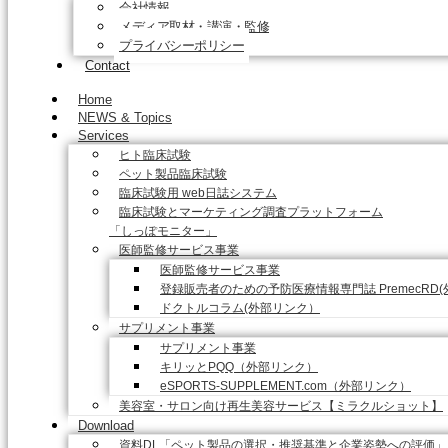
会社情報
メディア取材・講演・監修
プライバシーポリシー
Contact
Home
NEWS & Topics
Services
ヒト臨床試験
ペット製品臨床試験
臨床試験用 web日誌システム
臨床試験とマーケティング調査プラットフォーム
「しっぽモニター」
医師監修サービス事業
医師監修サービス事業
登録販売者のための予防医療情報専門誌 PremecRD
ドクトルコラム(外部リンク）
サプリメント事業
サプリメント事業
キリッとPQQ（外部リンク）
eSPORTS-SUPPLEMENT.com（外部リンク）
美容室・サロン向け再生美容サービス【ミラクルショット】
Download
資料DL「ペット製品の選択・推奨基準と企業姿勢への評価」