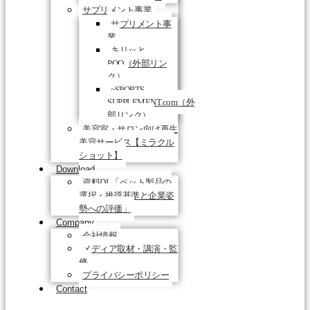
サプリメント事業
サプリメント事
業
キリッと
PQQ（外部リン
ク）
eSPORTS-
SUPPLEMENT.com（外
部リンク）
美容室・サロン向け再生
美容サービス【ミラクル
ショット】
Download
資料DL「ペット製品の
選択・推奨基準と企業姿
勢への評価」
Company
会社情報
メディア取材・講演・監
修
プライバシーポリシー
Contact