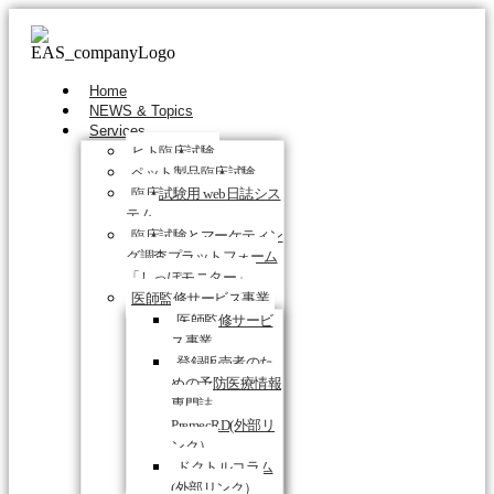
Home
NEWS & Topics
Services
ヒト臨床試験
ペット製品臨床試験
臨床試験用 web日誌シス
テム
臨床試験とマーケティン
グ調査プラットフォーム
「しっぽモニター」
医師監修サービス事業
医師監修サービ
ス事業
登録販売者のた
めの予防医療情報
専門誌
PremecRD(外部リ
ンク）
ドクトルコラム
(外部リンク）