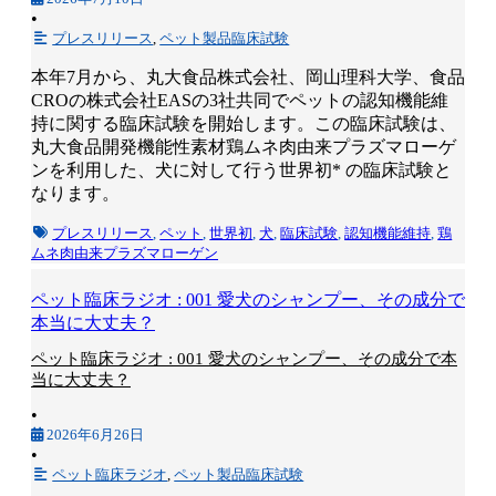
•
プレスリリース
,
ペット製品臨床試験
本年7月から、丸大食品株式会社、岡山理科大学、食品
CROの株式会社EASの3社共同でペットの認知機能維
持に関する臨床試験を開始します。この臨床試験は、
丸大食品開発機能性素材鶏ムネ肉由来プラズマローゲ
ンを利用した、犬に対して行う世界初* の臨床試験と
なります。
プレスリリース
,
ペット
,
世界初
,
犬
,
臨床試験
,
認知機能維持
,
鶏
ムネ肉由来プラズマローゲン
ペット臨床ラジオ : 001 愛犬のシャンプー、その成分で
本当に大丈夫？
ペット臨床ラジオ : 001 愛犬のシャンプー、その成分で本
当に大丈夫？
•
2026年6月26日
•
ペット臨床ラジオ
,
ペット製品臨床試験