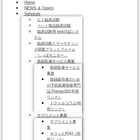
Home
NEWS & Topics
Services
ヒト臨床試験
ペット製品臨床試験
臨床試験用 web日誌シス
テム
臨床試験とマーケティン
グ調査プラットフォーム
「しっぽモニター」
医師監修サービス事業
医師監修サービス
事業
登録販売者のため
の予防医療情報専門
誌 PremecRD(外部
リンク）
ドクトルコラム(外
部リンク）
サプリメント事業
サプリメント事
業
キリッとPQQ（外
部リンク）