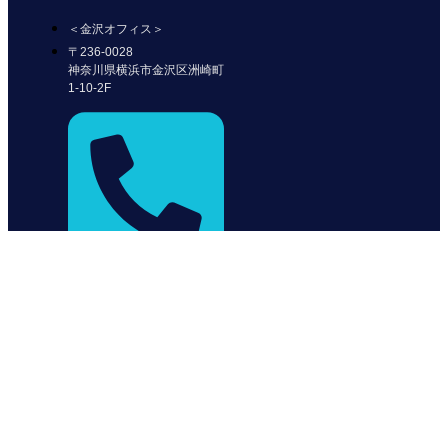
＜金沢オフィス＞
〒236-0028
神奈川県横浜市金沢区洲崎町
1-10-2F
045-228-5243
＜福岡オフィス＞
〒812-0011
福岡県福岡市博多区博多駅前
1-15-20
NMF博多駅前ビル2階