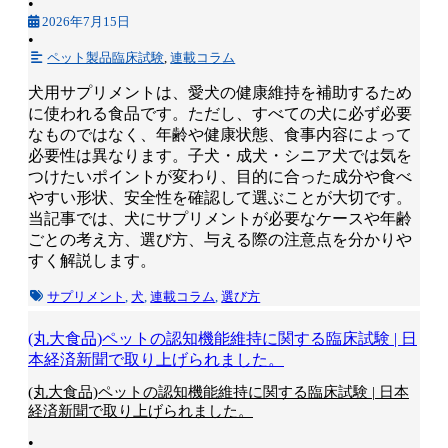
•
2026年7月15日
•
ペット製品臨床試験
,
連載コラム
犬用サプリメントは、愛犬の健康維持を補助するため
に使われる食品です。ただし、すべての犬に必ず必要
なものではなく、年齢や健康状態、食事内容によって
必要性は異なります。子犬・成犬・シニア犬では気を
つけたいポイントが変わり、目的に合った成分や食べ
やすい形状、安全性を確認して選ぶことが大切です。
当記事では、犬にサプリメントが必要なケースや年齢
ごとの考え方、選び方、与える際の注意点を分かりや
すく解説します。
サプリメント
,
犬
,
連載コラム
,
選び方
(丸大食品)ペットの認知機能維持に関する臨床試験 | 日
本経済新聞で取り上げられました。
(丸大食品)ペットの認知機能維持に関する臨床試験 | 日本
経済新聞で取り上げられました。
•