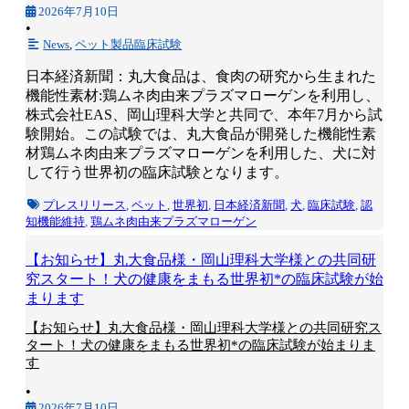
2026年7月10日
•
News
,
ペット製品臨床試験
日本経済新聞：丸大食品は、食肉の研究から生まれた
機能性素材:鶏ムネ肉由来プラズマローゲンを利用し、
株式会社EAS、岡山理科大学と共同で、本年7月から試
験開始。この試験では、丸大食品が開発した機能性素
材鶏ムネ肉由来プラズマローゲンを利用した、犬に対
して行う世界初の臨床試験となります。
プレスリリース
,
ペット
,
世界初
,
日本経済新聞
,
犬
,
臨床試験
,
認
知機能維持
,
鶏ムネ肉由来プラズマローゲン
【お知らせ】丸大食品様・岡山理科大学様との共同研
究スタート！犬の健康をまもる世界初*の臨床試験が始
まります
【お知らせ】丸大食品様・岡山理科大学様との共同研究ス
タート！犬の健康をまもる世界初*の臨床試験が始まりま
す
•
2026年7月10日