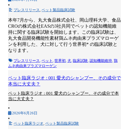
•
プレスリリース
,
ペット製品臨床試験
本年7月から、丸大食品株式会社、岡山理科大学、食品
CROの株式会社EASの3社共同でペットの認知機能維
持に関する臨床試験を開始します。この臨床試験は、
丸大食品開発機能性素材鶏ムネ肉由来プラズマローゲ
ンを利用した、犬に対して行う世界初* の臨床試験と
なります。
プレスリリース
,
ペット
,
世界初
,
犬
,
臨床試験
,
認知機能維持
,
鶏
ムネ肉由来プラズマローゲン
ペット臨床ラジオ : 001 愛犬のシャンプー、その成分で
本当に大丈夫？
ペット臨床ラジオ : 001 愛犬のシャンプー、その成分で本
当に大丈夫？
•
2026年6月26日
•
ペット臨床ラジオ
,
ペット製品臨床試験