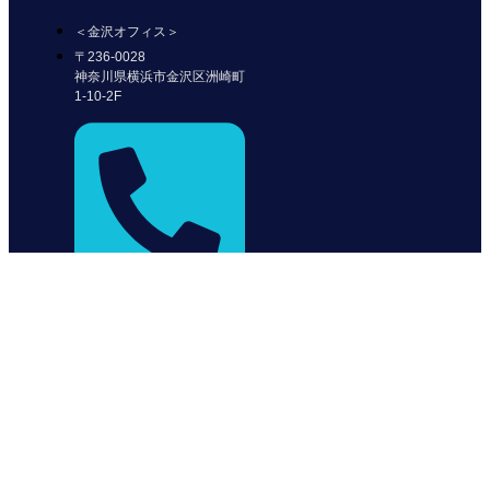
＜金沢オフィス＞
〒236-0028
神奈川県横浜市金沢区洲崎町
1-10-2F
045-228-5243
＜福岡オフィス＞
〒812-0011
福岡県福岡市博多区博多駅前
1-15-20
NMF博多駅前ビル2階