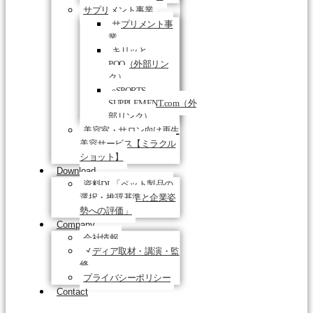
サプリメント事業
サプリメント事
業
キリッと
PQQ（外部リン
ク）
eSPORTS-
SUPPLEMENT.com（外
部リンク）
美容室・サロン向け再生
美容サービス【ミラクル
ショット】
Download
資料DL「ペット製品の
選択・推奨基準と企業姿
勢への評価」
Company
会社情報
メディア取材・講演・監
修
プライバシーポリシー
Contact