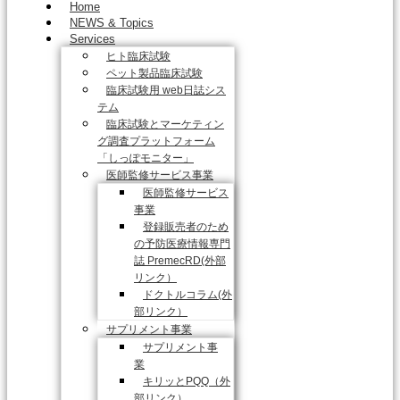
Home
NEWS & Topics
Services
ヒト臨床試験
ペット製品臨床試験
臨床試験用 web日誌シス
テム
臨床試験とマーケティン
グ調査プラットフォーム
「しっぽモニター」
医師監修サービス事業
医師監修サービス
事業
登録販売者のため
の予防医療情報専門
誌 PremecRD(外部
リンク）
ドクトルコラム(外
部リンク）
サプリメント事業
サプリメント事
業
キリッとPQQ（外
部リンク）