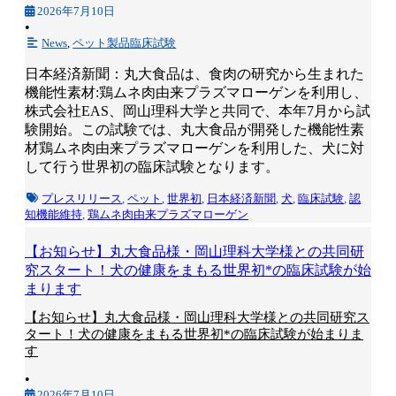
2026年7月10日
•
News
,
ペット製品臨床試験
日本経済新聞：丸大食品は、食肉の研究から生まれた
機能性素材:鶏ムネ肉由来プラズマローゲンを利用し、
株式会社EAS、岡山理科大学と共同で、本年7月から試
験開始。この試験では、丸大食品が開発した機能性素
材鶏ムネ肉由来プラズマローゲンを利用した、犬に対
して行う世界初の臨床試験となります。
プレスリリース
,
ペット
,
世界初
,
日本経済新聞
,
犬
,
臨床試験
,
認
知機能維持
,
鶏ムネ肉由来プラズマローゲン
【お知らせ】丸大食品様・岡山理科大学様との共同研
究スタート！犬の健康をまもる世界初*の臨床試験が始
まります
【お知らせ】丸大食品様・岡山理科大学様との共同研究ス
タート！犬の健康をまもる世界初*の臨床試験が始まりま
す
•
2026年7月10日