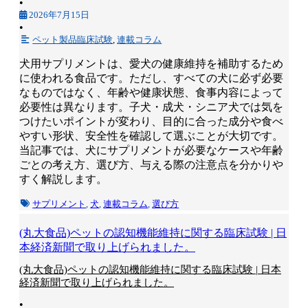
•
2026年7月15日
•
ペット製品臨床試験
,
連載コラム
犬用サプリメントは、愛犬の健康維持を補助するため
に使われる食品です。ただし、すべての犬に必ず必要
なものではなく、年齢や健康状態、食事内容によって
必要性は異なります。子犬・成犬・シニア犬では気を
つけたいポイントが変わり、目的に合った成分や食べ
やすい形状、安全性を確認して選ぶことが大切です。
当記事では、犬にサプリメントが必要なケースや年齢
ごとの考え方、選び方、与える際の注意点を分かりや
すく解説します。
サプリメント
,
犬
,
連載コラム
,
選び方
(丸大食品)ペットの認知機能維持に関する臨床試験 | 日
本経済新聞で取り上げられました。
(丸大食品)ペットの認知機能維持に関する臨床試験 | 日本
経済新聞で取り上げられました。
•